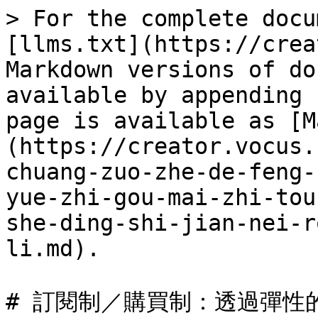
> For the complete docu
[llms.txt](https://crea
Markdown versions of do
available by appending 
page is available as [M
(https://creator.vocus.
chuang-zuo-zhe-de-feng-
yue-zhi-gou-mai-zhi-tou
she-ding-shi-jian-nei-r
li.md).

# 訂閱制／購買制：透過彈性