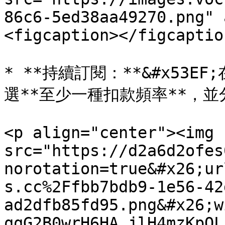
86c6-5ed38aa49270.png" 
<figcaption></figcaptio
* **持續訂閱：**&#x53
選**至少一種扣款頻率**，並
<p align="center"><img 
src="https://d2a6d2ofes
norotation=true&#x26;ur
s.cc%2Ffbb7bdb9-1e56-42
ad2dfb85fd95.png&#x26;w
qqG2B0wrH6HA_jlH4mzKpQL