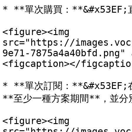
* **單次購買：**&#x53E
<figure><img 
src="https://images.voc
9e71-7875a4a40bfd.png" 
<figcaption></figcaptio
* **單次訂閱：**&#x53
**至少一種方案期間**，並分
<figure><img 
src="https://images.voc