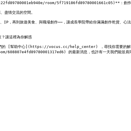
22fd89780001eb940e/room/5f719186fd89780001661c05)**
、盡情交流的空間。

O、IP，再到旅遊美食、與職場創作⋯⋯，讓成長學院帶給你滿滿創作乾貨、心
難雜症？讓這裡為你解惑

幫助中心](https://vocus.cc/help_center) ，尋找你需