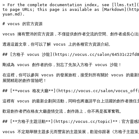
> For the complete documentation index, see [llms.txt](
to page URLs; this page is available as [Markdown](http
yuan.md).

# vocus 的官方資源

vocus 擁有豐沛的官方資源，不僅提供創作者交流的空間、創作者成長心
透過這篇文章，你可以了解 vocus 上的各種官方資源介紹。

## [方格子 vocus 沙龍](https://vocus.cc/salon/64531c2
剛成為 vocus 創作者的你，別忘了先加入方格子 vocus 沙龍！

在這裡，你可以參與 vocus 的發展旅程，接受到所有關於 vocus 的
展開精彩的創作冒險吧！

## [**vocus 格友大廳**](https://vocus.cc/salon/vocus_of
這裡有 vocus 的最新企劃與活動，同時也將邀請平台上活躍的創作者擔任
歡迎創作者們在格友大廳盡情交流，創作路上，你不再是孤軍奮戰。

## [**方格子主題活動**](https://vocus.cc/topic)**：官方
vocus 不定期舉辦主題多元而豐富的主題策展，歡迎你跟著《方格子主題