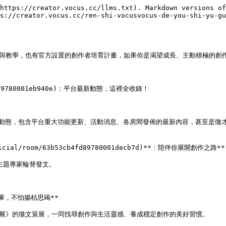
https://creator.vocus.cc/llms.txt). Markdown versions of
s://creator.vocus.cc/ren-shi-vocusvocus-de-you-shi-yu-gu
法與教學，也有官方設置的創作者培育計畫，如果你是渴望成長、主動積極的創作者
2fd89780001eb940e)：平台最新動態，這裡全收錄！

最新動態，包含平台重大功能更新、活動消息、各房間發佈的最新內容，甚至是徵才資
ficial/room/63b53cb4fd89780001decb7d)**：陪伴你展開創作之路**

主題專家輪替發文。

靈感庫，不怕腸枯思竭**

策展》的徵文策展，一同找尋創作與生活靈感、養成穩定創作的美好習慣。
