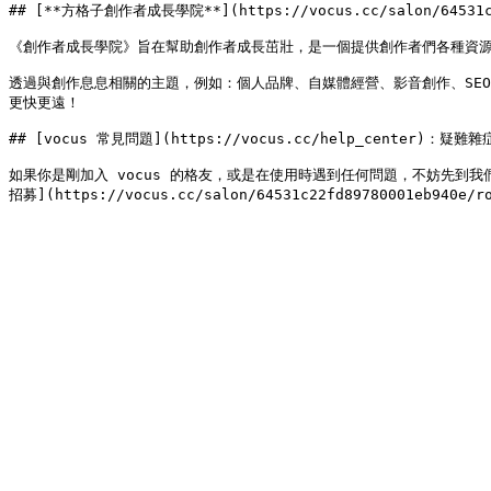
## [**方格子創作者成長學院**](https://vocus.cc/salon/64531c
《創作者成長學院》旨在幫助創作者成長茁壯，是一個提供創作者們各種資源
透過與創作息息相關的主題，例如：個人品牌、自媒體經營、影音創作、SE
更快更遠！

## [vocus 常見問題](https://vocus.cc/help_center)：疑
如果你是剛加入 vocus 的格友，或是在使用時遇到任何問題，不妨先到我們的 [